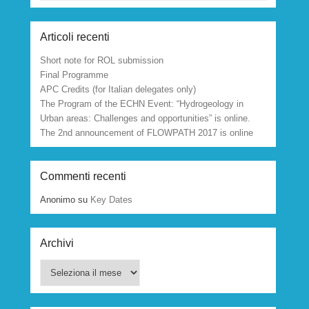
Articoli recenti
Short note for ROL submission
Final Programme
APC Credits (for Italian delegates only)
The Program of the ECHN Event: “Hydrogeology in
Urban areas: Challenges and opportunities” is online.
The 2nd announcement of FLOWPATH 2017 is online
Commenti recenti
Anonimo
su
Key Dates
Archivi
Archivi